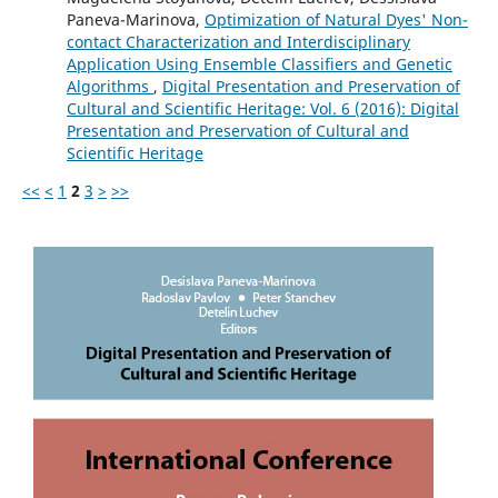
Paneva-Marinova,
Optimization of Natural Dyes' Non-
contact Characterization and Interdisciplinary
Application Using Ensemble Classifiers and Genetic
Algorithms
,
Digital Presentation and Preservation of
Cultural and Scientific Heritage: Vol. 6 (2016): Digital
Presentation and Preservation of Cultural and
Scientific Heritage
<<
<
1
2
3
>
>>