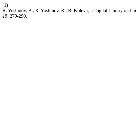
(1)
R. Yoshinov, B.; R. Yoshinov, R.; B. Koleva, I. Digital Library on P
15
, 279-290.