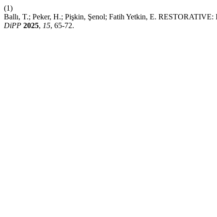
(1)
Ballı, T.; Peker, H.; Pişkin, Şenol; Fatih Yetkin, E. RESTORATIVE: I
DiPP
2025
,
15
, 65-72.