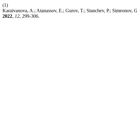
(1)
Karaivanova, A.; Atanassov, E.; Gurov, T.; Stanchev, P.; Simeonov,
2022
,
12
, 299-306.