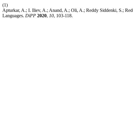
(1)
Apturkar, A.; I. Iliev, A.; Anand, A.; Oli, A.; Reddy Siddenki, S.; 
Languages.
DiPP
2020
,
10
, 103-118.