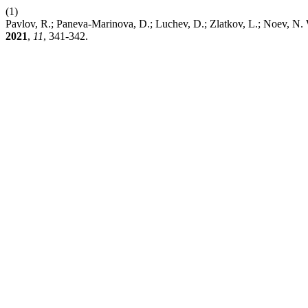
(1)
Pavlov, R.; Paneva-Marinova, D.; Luchev, D.; Zlatkov, L.; Noev, N.
2021
,
11
, 341-342.